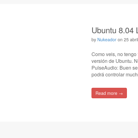
Ubuntu 8.04 
by
Nukeador
on
25 abri
Como veis, no tengo t
versión de Ubuntu. N
PulseAudio: Buen serv
podrá controlar much
Read more →