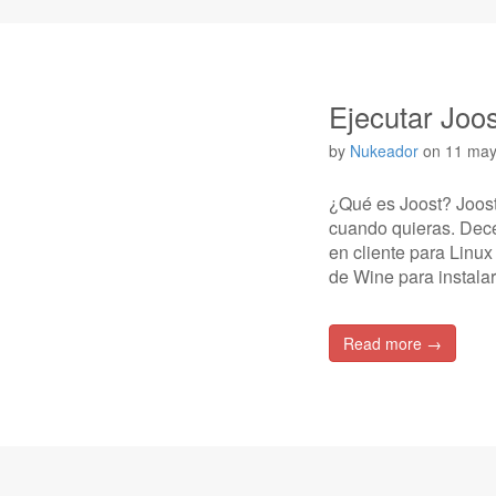
Ejecutar Joo
by
Nukeador
on
11 may
¿Qué es Joost? Joost 
cuando quieras. Dece
en cliente para Linu
de Wine para instala
Read more →