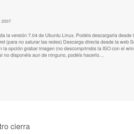
l 2007
da la versión 7.04 de Ubuntu Linux. Podéis descargarla desde l
ret (para no saturar las redes) Descarga directa desde la web S
on la opción grabar imagen (no descomprimáis la ISO con el winr
 si no disponéis aun de ninguno, podéis hacerlo…
o cierra