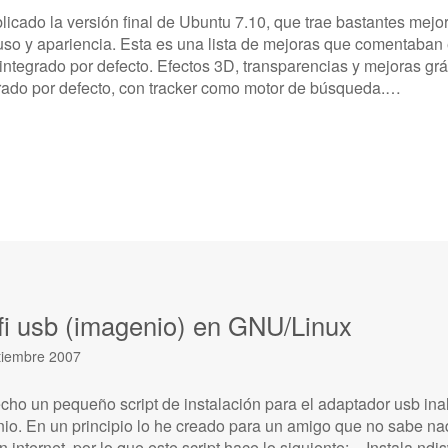
icado la versión final de Ubuntu 7.10, que trae bastantes mejor
e uso y apariencia. Esta es una lista de mejoras que comentab
integrado por defecto. Efectos 3D, transparencias y mejoras gr
rado por defecto, con tracker como motor de búsqueda.…
fi usb (imagenio) en GNU/Linux
tiembre 2007
ho un pequeño script de instalación para el adaptador usb in
io. En un principio lo he creado para un amigo que no sabe nad
n internet, por lo que este script hace lo siguiente: – Instala ndi