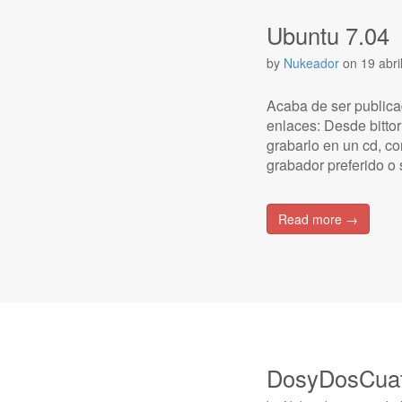
Ubuntu 7.04
by
Nukeador
on
19 abri
Acaba de ser publica
enlaces: Desde bittor
grabarlo en un cd, c
grabador preferido o
Read more →
DosyDosCuatr