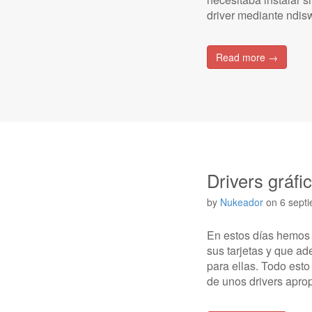
driver mediante ndi
Read more →
Drivers gráfi
by
Nukeador
on
6 sept
En estos días hemos 
sus tarjetas y que ad
para ellas. Todo est
de unos drivers apro