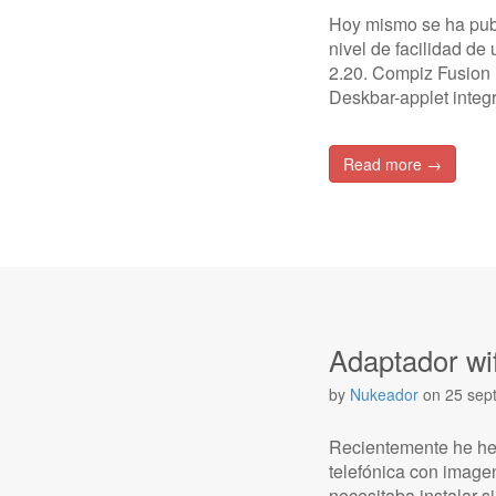
Hoy mismo se ha publ
nivel de facilidad d
2.20. Compiz Fusion 
Deskbar-applet integ
Read more →
Adaptador wi
by
Nukeador
on
25 sep
Recientemente he hec
telefónica con imagen
necesitaba instalar si