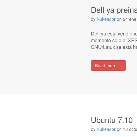
Dell ya prein
by
Nukeador
on
24 ene
Dell ya está vendien
momento solo el XPS
GNU/Linux se está h
Read more →
Ubuntu 7.10
by
Nukeador
on
18 oct