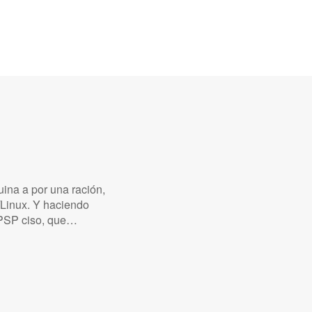
ina a por una ración,
/Linux. Y haciendo
a PSP ciso, que…