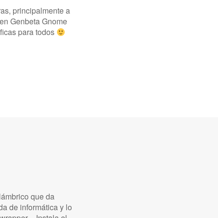
as, principalmente a
an en Genbeta Gnome
áficas para todos
alámbrico que da
a de informática y lo
swrapper – Instala el