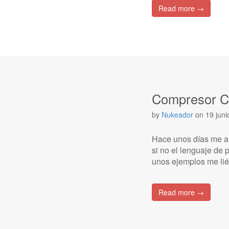
Read more →
Compresor C
by
Nukeador
on
19 jun
Hace unos días me an
si no el lenguaje de
unos ejemplos me lié
Read more →