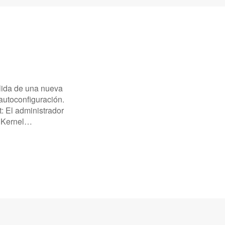
alida de una nueva
autoconfiguración.
: El administrador
x Kernel…