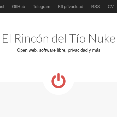
st
GitHub
Telegram
Kit privacidad
RSS
CV
El Rincón del Tío Nuke
Open web, software libre, privacidad y más