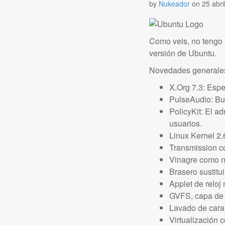
by
Nukeador
on
25 abri
Como veis, no tengo t
versión de Ubuntu.
Novedades generale
X.Org 7.3: Espe
PulseAudio: Bue
PolicyKit: El a
usuarios.
Linux Kernel 2.
Transmission c
Vinagre como n
Brasero sustitu
Applet de reloj 
GVFS, capa de a
Lavado de cara 
Virtualización 