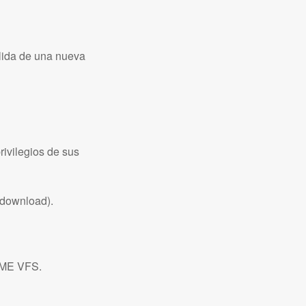
alida de una nueva
rivilegios de sus
tdownload).
NOME VFS.