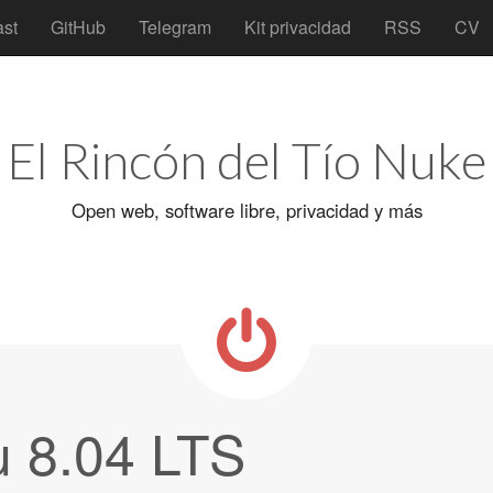
st
GitHub
Telegram
Kit privacidad
RSS
CV
El Rincón del Tío Nuke
Open web, software libre, privacidad y más
 8.04 LTS