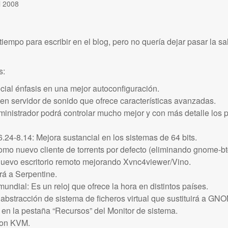
l 2008
iempo para escribir en el blog, pero no quería dejar pasar la s
s:
cial énfasis en una mejor autoconfiguración.
n servidor de sonido que ofrece características avanzadas.
dministrador podrá controlar mucho mejor y con más detalle los p
6.24-8.14: Mejora sustancial en los sistemas de 64 bits.
omo nuevo cliente de torrents por defecto (eliminando gnome-b
uevo escritorio remoto mejorando Xvnc4viewer/Vino.
irá a Serpentine.
mundial: Es un reloj que ofrece la hora en distintos países.
bstracción de sistema de ficheros virtual que sustituirá a G
en la pestaña “Recursos” del Monitor de sistema.
con KVM.