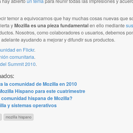
a hay abierto
un tema
para reunir todas las impresiones y acue
cir temor a equivocarnos que hay muchas cosas nuevas que so
ierta y
Mozilla es una pieza fundamental
en ello mediante
sus
ductos. Nosotros, como colaboradores o usuarios, debemos pon
 adelante ayudando a mejorar y difundir sus productos.
unidad en Flickr
.
nión comunitaria
.
s del Summit 2010
.
nados:
ra la comunidad de Mozilla en 2010
ozilla Hispano para este cuatrimestre
a comunidad hispana de Mozilla?
illa y sistemas operativos
mozilla hispano