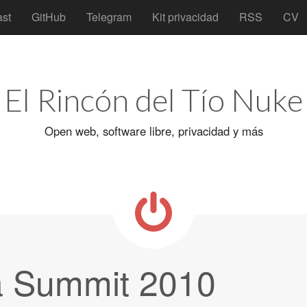
st
GitHub
Telegram
Kit privacidad
RSS
CV
El Rincón del Tío Nuke
Open web, software libre, privacidad y más
a Summit 2010