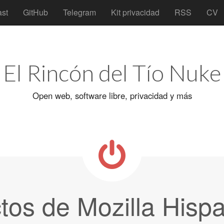
st
GitHub
Telegram
Kit privacidad
RSS
CV
El Rincón del Tío Nuke
Open web, software libre, privacidad y más
tos de Mozilla Hisp