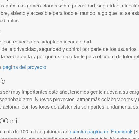
s próximas generaciones sobre privacidad, seguridad, elección
ibre, abierto y accesible para todo el mundo, algo que no se e
udiantes.
:
io con educadores, adaptado a cada edad.
de la privacidad, seguridad y control por parte de los usuarios.
la web abierta y por qué es importante para el futuro de Internet
la
página del proyecto
.
ia
a ser muy importantes este año, tenemos gente nueva a su car
spanohablante. Nuevos proyectos, atraer más colaboradores y 
elacionan con los foros de asistencia son partes fundamentales
00 mil
a más de 100 mil seguidores en
nuestra página en Facebook
(S
amos creando una campaña para celebrar este hito. Nuestros usu