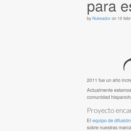
para e
by
Nukeador
on
10 feb
2011 fue un año incr
Actualmente estamos 
comunidad hispanoha
Proyecto enca
El
equipo de difusió
sobre nuestras marcas