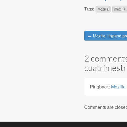
Tags:
Mozilla
mozilla
Post
← Mozilla Hispano proj
navigation
2 comments 
cuatrimest
Pingback:
Mozilla 
Comments are close