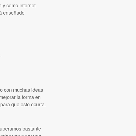
 y cómo Internet
stá enseñado
.
go con muchas ideas
mejorar la forma en
 para que esto ocurra.
uperamos bastante
arios van a ser una