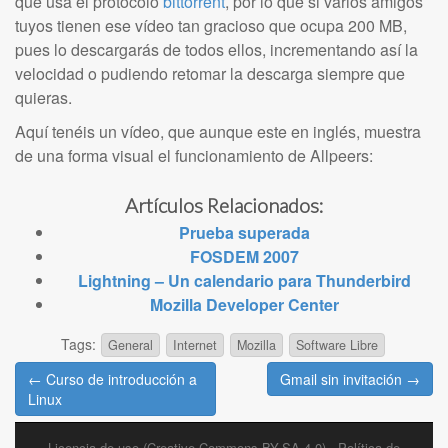
que usa el protocolo
bittorrent
, por lo que si varios amigos
tuyos tienen ese vídeo tan gracioso que ocupa 200 MB,
pues lo descargarás de todos ellos, incrementando así la
velocidad o pudiendo retomar la descarga siempre que
quieras.
Aquí tenéis un vídeo, que aunque este en inglés, muestra
de una forma visual el funcionamiento de Allpeers:
Artículos Relacionados:
Prueba superada
FOSDEM 2007
Lightning – Un calendario para Thunderbird
Mozilla Developer Center
Tags:
General
Internet
Mozilla
Software Libre
Post
← Curso de introducción a
Gmail sin invitación →
navigation
Linux
Licencia de uso (Creative Commons BY-SA 4.0)
-
Política de