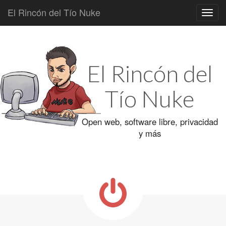
El Rincón del Tío Nuke
Main
Skip
to
menu
content
El Rincón del
Tío Nuke
Open web, software libre, privacidad
y más