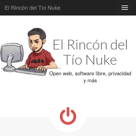
El Rincón del Tío Nuke
Main
Skip
to
menu
content
El Rincón del
Tío Nuke
Open web, software libre, privacidad
y más