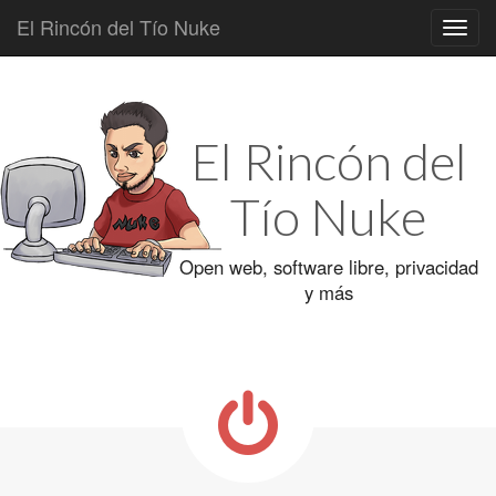
El Rincón del Tío Nuke
Main
Skip
to
menu
content
El Rincón del
Tío Nuke
Open web, software libre, privacidad
y más