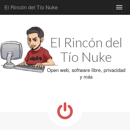
El Rincón del Tío Nuke
Main
Skip
to
menu
content
El Rincón del
Tío Nuke
Open web, software libre, privacidad
y más