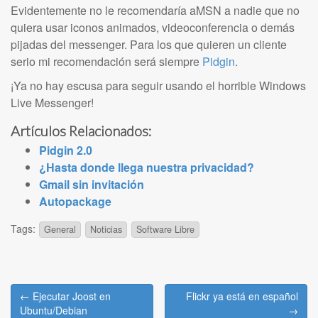
Evidentemente no le recomendaría aMSN a nadie que no
quiera usar iconos animados, videoconferencia o demás
pijadas del messenger. Para los que quieren un cliente
serio mi recomendación será siempre
Pidgin
.
¡Ya no hay escusa para seguir usando el horrible Windows
Live Messenger!
Artículos Relacionados:
Pidgin 2.0
¿Hasta donde llega nuestra privacidad?
Gmail sin invitación
Autopackage
Tags:
General
Noticias
Software Libre
Post
← Ejecutar Joost en
Flickr ya está en español
navigation
Ubuntu/Debian
→