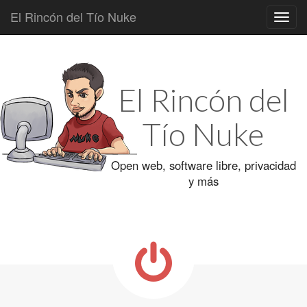
El Rincón del Tío Nuke
Main
Skip
to
menu
content
El Rincón del
Tío Nuke
Open web, software libre, privacidad
y más