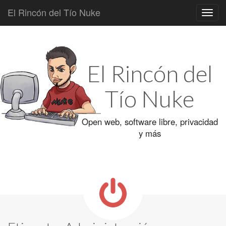
El Rincón del Tío Nuke
Main
Skip
to
menu
content
El Rincón del
Tío Nuke
Open web, software libre, privacidad
y más