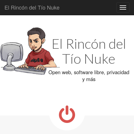
El Rincón del Tío Nuke
Main
Skip
to
menu
content
El Rincón del
Tío Nuke
Open web, software libre, privacidad
y más