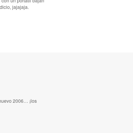
con un portátil bajan
cio, jajajaja.
 nuevo 2006… ¡los