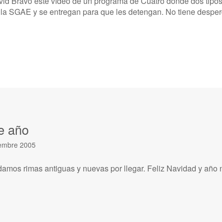
vid Bravo este vídeo de un programa de Cuatro donde dos tipos 
 la SGAE y se entregan para que les detengan. No tiene desperdi
e año
iembre 2005
damos rimas antiguas y nuevas por llegar. Feliz Navidad y año