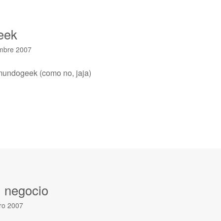
geek
embre 2007
 mundogeek (como no, jaja)
l negocio
ro 2007