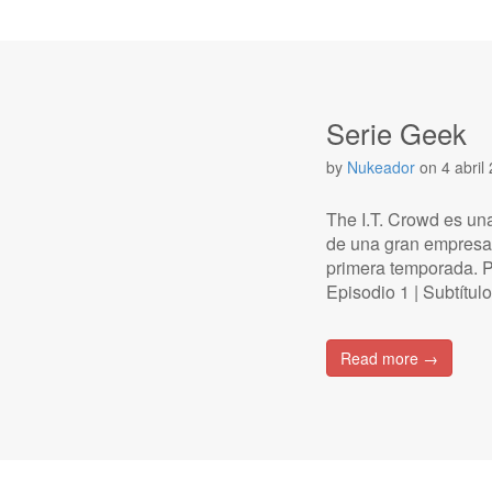
Serie Geek
by
Nukeador
on
4 abril
The I.T. Crowd es una
de una gran empresa.
primera temporada. P
Episodio 1 | Subtítul
Read more →