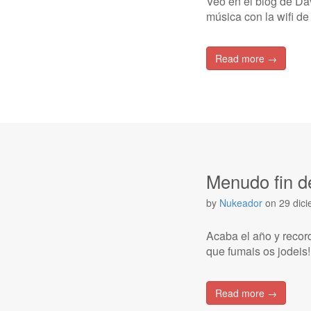
Veo en el blog de Da
música con la wifi de
Read more →
Menudo fin d
by
Nukeador
on
29 dic
Acaba el año y recor
que fumais os jodeis!
Read more →