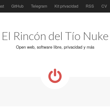
st
GitHub
Telegram
Kit privacidad
RSS
CV
El Rincón del Tío Nuke
Open web, software libre, privacidad y más