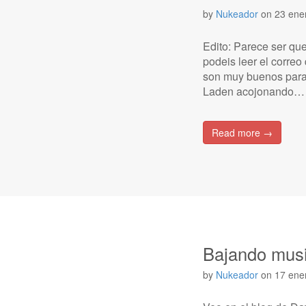
by
Nukeador
on
23 ene
Edito: Parece ser qu
podeis leer el correo
son muy buenos para
Laden acojonando…
Read more →
Bajando musi
by
Nukeador
on
17 ene