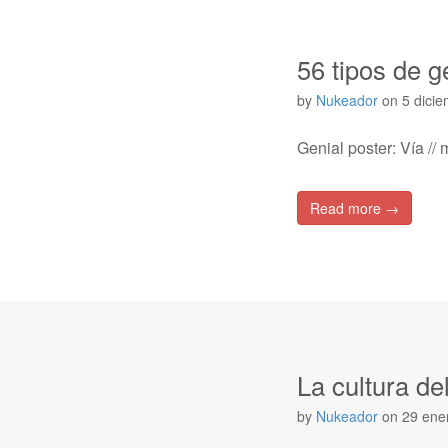
56 tipos de 
by
Nukeador
on
5 dici
Genial poster: Vía //
Read more →
La cultura de
by
Nukeador
on
29 ene