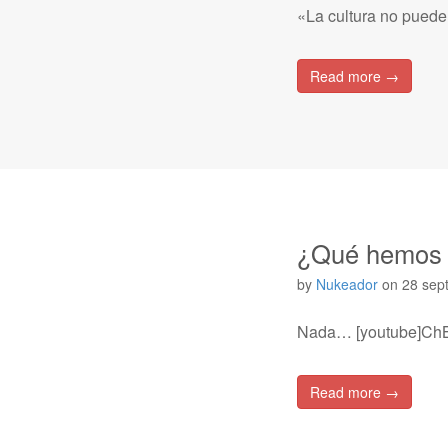
«La cultura no puede 
Read more →
¿Qué hemos a
by
Nukeador
on
28 sep
Nada… [youtube]ChBK
Read more →