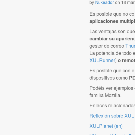
by
Nukeador
on
18 mar
Es posible que no c
aplicaciones multip
Las ventajas son qu
cambiar su aparien
gestor de correo
Thun
La potencia de todo 
XULRunner
)
o remo
Es posible que con 
dispositivos como
PD
Podéis ver ejemplos
familia Mozilla.
Enlaces relacionados
Reflexión sobre XUL
XULPlanet (en)