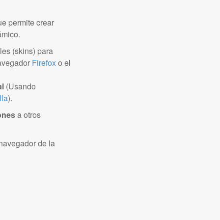
e permite crear
ámico.
les (skins) para
navegador
Firefox
o el
al
(Usando
lla
).
iones
a otros
n navegador de la