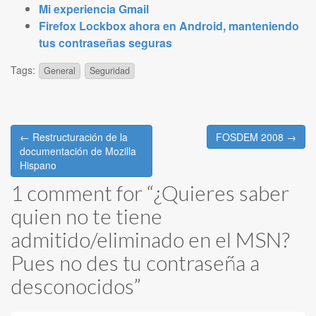
Mi experiencia Gmail
Firefox Lockbox ahora en Android, manteniendo
tus contraseñas seguras
Tags:
General
Seguridad
Post
← Restructuración de la
FOSDEM 2008 →
navigation
documentación de Mozilla
Hispano
1 comment for “
¿Quieres saber
quien no te tiene
admitido/eliminado en el MSN?
Pues no des tu contraseña a
desconocidos
”