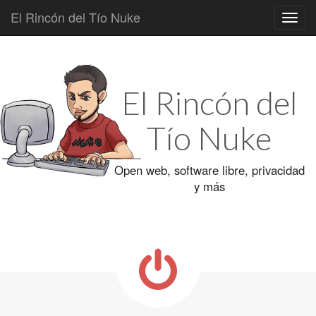
El Rincón del Tío Nuke
Main
Skip
to
menu
content
El Rincón del
Tío Nuke
Open web, software libre, privacidad
y más