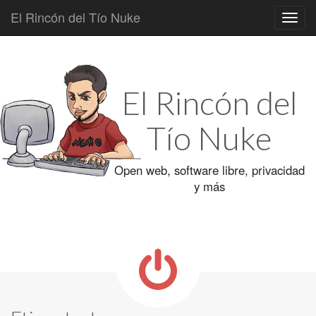
El Rincón del Tío Nuke
Main
Skip
to
menu
content
El Rincón del
Tío Nuke
Open web, software libre, privacidad
y más