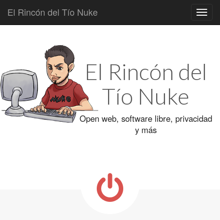
El Rincón del Tío Nuke
Main
Skip
to
menu
content
El Rincón del
Tío Nuke
Open web, software libre, privacidad
y más