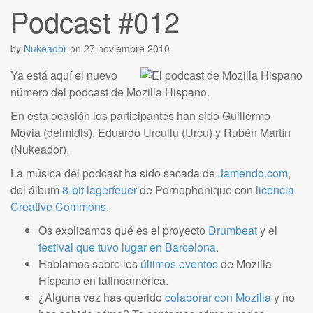
Podcast #012
by
Nukeador
on
27 noviembre 2010
Ya está aquí el nuevo
número del podcast de Mozilla Hispano.
En esta ocasión los participantes han sido Guillermo
Movia (deimidis), Eduardo Urcullu (Urcu) y Rubén Martí­n
(Nukeador).
La música del podcast ha sido sacada de
Jamendo.com
,
del álbum
8-bit lagerfeuer
de Pornophonique con
licencia
Creative Commons
.
Os explicamos qué es el proyecto
Drumbeat
y el
festival que tuvo lugar en Barcelona
.
Hablamos sobre los
últimos eventos
de Mozilla
Hispano en latinoamérica.
¿Alguna vez has querido
colaborar con Mozilla
y no