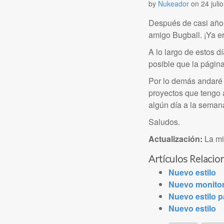
by
Nukeador
on
24 juli
Después de casi año 
amigo Bugball. ¡Ya e
A lo largo de estos d
posible que la págin
Por lo demás andaré
proyectos que tengo a
algún día a la seman
Saludos.
Actualización:
La mi
Artículos Relacio
Nuevo estilo
Nuevo monitor
Nuevo estilo p
Nuevo estilo