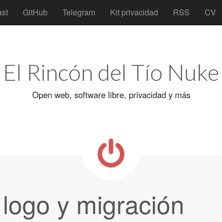
st
GitHub
Telegram
Kit privacidad
RSS
CV
El Rincón del Tío Nuke
Open web, software libre, privacidad y más
logo y migración