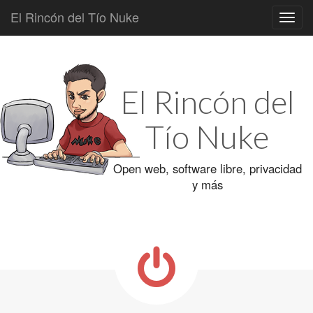
El Rincón del Tío Nuke
Main
Skip
to
menu
content
El Rincón del
Tío Nuke
Open web, software libre, privacidad
y más