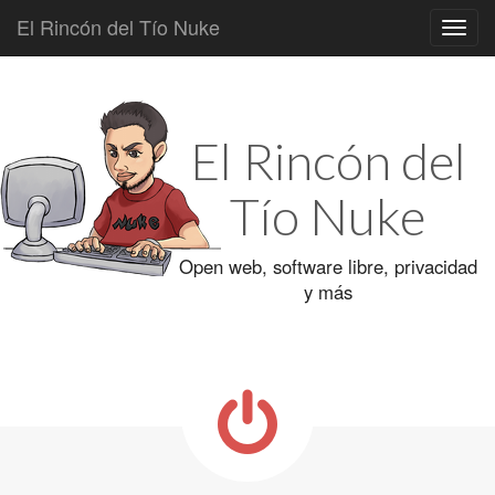
El Rincón del Tío Nuke
Main
Skip
to
menu
content
El Rincón del
Tío Nuke
Open web, software libre, privacidad
y más