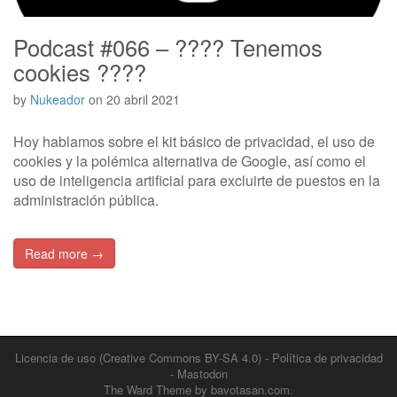
Podcast #066 – ???? Tenemos
cookies ????
by
Nukeador
on
20 abril 2021
Hoy hablamos sobre el kit básico de privacidad, el uso de
cookies y la polémica alternativa de Google, así como el
uso de inteligencia artificial para excluirte de puestos en la
administración pública.
Read more →
Licencia de uso (Creative Commons BY-SA 4.0)
-
Política de privacidad
-
Mastodon
The Ward Theme by
bavotasan.com
.