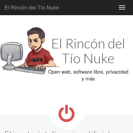
El Rincón del Tío Nuke
Main
Skip
to
menu
content
El Rincón del
Tío Nuke
Open web, software libre, privacidad
y más