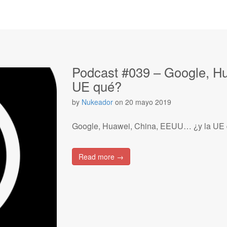
Podcast #039 – Google, H
UE qué?
by
Nukeador
on
20 mayo 2019
Google, Huawei, China, EEUU… ¿y la UE
Read more →