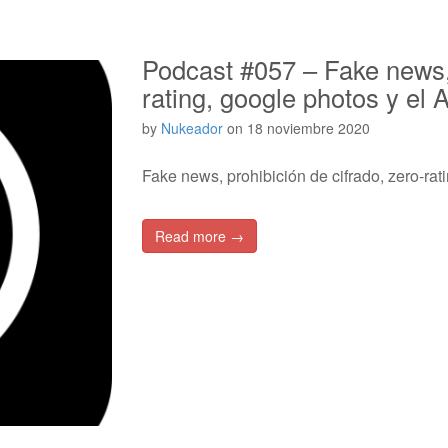
Podcast #057 – Fake news, 
rating, google photos y el 
by
Nukeador
on
18 noviembre 2020
Fake news, prohibición de cifrado, zero-rat
Read more →