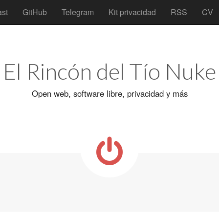
st
GitHub
Telegram
Kit privacidad
RSS
CV
El Rincón del Tío Nuke
Open web, software libre, privacidad y más