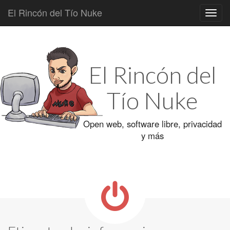
El Rincón del Tío Nuke
Main
Skip
to
menu
content
El Rincón del
Tío Nuke
Open web, software libre, privacidad
y más