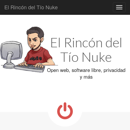
El Rincón del Tío Nuke
Main
Skip
to
menu
content
El Rincón del
Tío Nuke
Open web, software libre, privacidad
y más